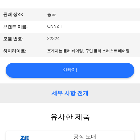
공
원래 장소:
중국
장
CNNZH
브랜드 이름:
견
22324
모델 번호:
학
,
하이라이트:
쪼개지는 롤러 베어링
구면 롤러 스러스트 베어링
품
연락처!
질
관
세부 사항 전개
리
유사한 제품
문
공장 도매