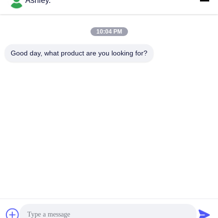
Ashley.
하
다
모든
10:04 PM
Good day, what product are you looking for?
VR
구면 롤러 베어링
테이퍼 롤러 베어링
SHOW
베개 블록 베어링
원통형 롤러 베어링
사
깊은 홈 볼 베어링
예비 품목을 품기
이
트
각도 연락처 볼 베어
굴착기 방위
링
맵
개
구독하십시오