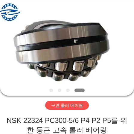
Copyright
©
2018
-
2026
ZhongHong
bearing
Co.,
LTD..
집
All
Rights
Reserved.
제
품
회
사
구면 롤러 베어링
소
NSK 22324 PC300-5/6 P4 P2 P5를 위
개
한 둥근 고속 롤러 베어링