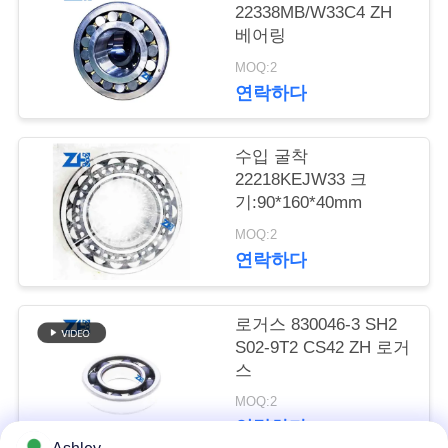
의
22338MB/W33C4 ZH
하
베어링
MOQ:2
기
연락하다
소
수입 굴착
22218KEJW33 크
식
기:90*160*40mm
MOQ:2
조
연락하다
회
로거스 830046-3 SH2
를
S02-9T2 CS42 ZH 로거
스
요
MOQ:2
청
연락하다