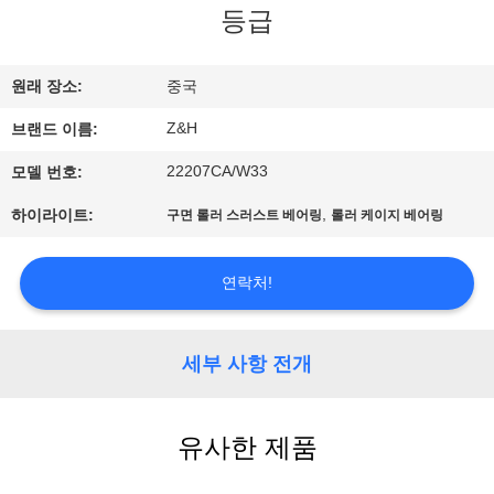
등급
공
장
원래 장소:
중국
견
Z&H
브랜드 이름:
학
22207CA/W33
모델 번호:
,
하이라이트:
구면 롤러 스러스트 베어링
롤러 케이지 베어링
품
질
연락처!
관
세부 사항 전개
리
유사한 제품
문