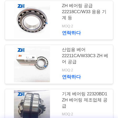
의
ZH 베어링 공급
하
22218CC/W33 응용 기
계 등
기
MOQ:2
연락하다
소
식
산업용 베어
22211CA/W33C3 ZH 베
어 공급
조
MOQ:2
연락하다
회
를
기계 베어링 22320BD1
요
ZH 베어링 제조업체 공
급
청
MOQ:2