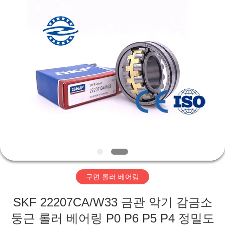
Copyright
©
2018
-
2026
ZhongHong
bearing
Co.,
LTD..
집
All
Rights
Reserved.
제
품
회
사
구면 롤러 베어링
소
SKF 22207CA/W33 금관 악기 감금소
개
둥근 롤러 베어링 P0 P6 P5 P4 정밀도