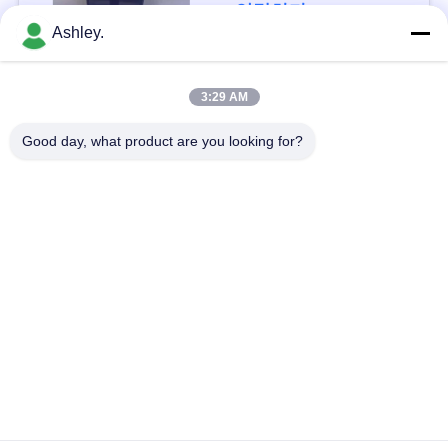
하
연락하다
Ashley.
다
모든
3:29 AM
VR
Good day, what product are you looking for?
SHOW
구면 롤러 베어링
테이퍼 롤러 베어링
사
베개 블록 베어링
원통형 롤러 베어링
이
깊은 홈 볼 베어링
예비 품목을 품기
트
맵
각도 연락처 볼 베어
굴착기 방위
링
개