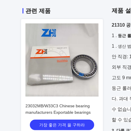
제품 
관련 제품
21310
1 .
둥근 
1 .
생산 
안 직경: 1
외부 직경: 
고도 9 mm
둥근 롤러
다. 과대
23032MB/W33C3 Chinese bearing
수 없습니
manufacturers Exportable bearings
할 수 있
가장 좋은 가격 을 구하라
2.
다른 크