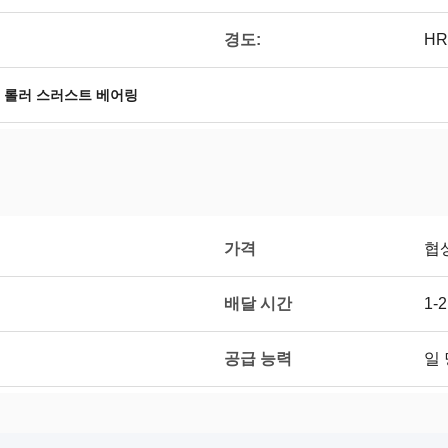
경도:
HR
 롤러 스러스트 베어링
가격
협
배달 시간
1-
공급 능력
일 