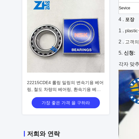
Sevice
4 .
포장
1 .
plast
2 .
고객의
5.
신청:
각자 맞추
22215CDE4 롤링 밀링의 변속기용 베어
링, 철도 차량의 베어링, 환속기용 베어
링, 종이 기계용 베어링, 구형 롤러 베어
가장 좋은 가격 을 구하라
링
저희와 연락