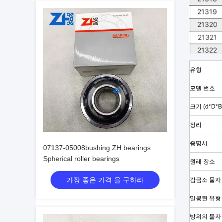
유형
모델 번호
크기 (d*D*B
정리
증명서
07137-05008bushing ZH bearings
Spherical roller bearings
원래 장소
가장 좋은 가격 을 구하라
감금소 물자
밀봉된 유형
방위의 물자