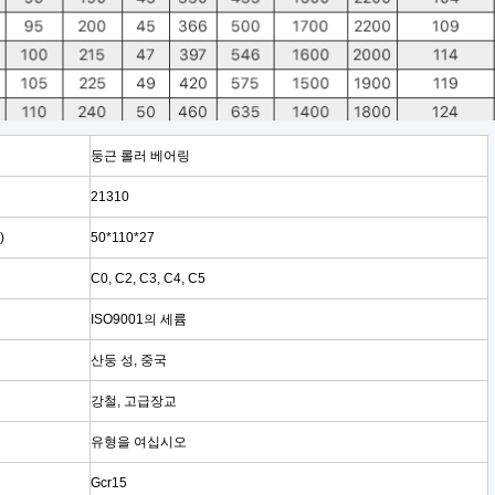
둥근 롤러 베어링
21310
)
50*110*27
C0, C2, C3, C4, C5
ISO9001의 세륨
산둥 성, 중국
강철, 고급장교
유형을 여십시오
Gcr15