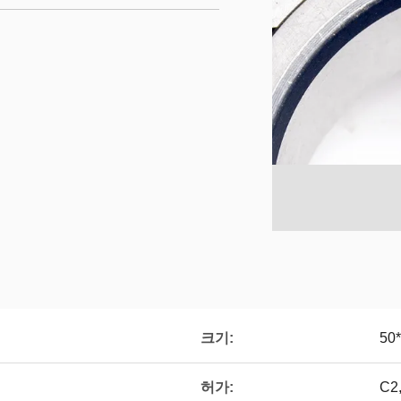
크기:
50
허가:
C2,