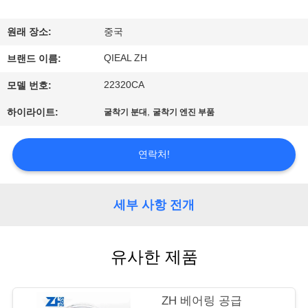
공
원래 장소:
중국
장
QIEAL ZH
브랜드 이름:
견
22320CA
모델 번호:
학
,
하이라이트:
굴착기 분대
굴착기 엔진 부품
품
연락처!
질
관
세부 사항 전개
리
유사한 제품
문
ZH 베어링 공급