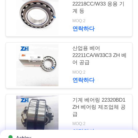
의
22218CC/W33 응용 기
하
계 등
MOQ:2
기
연락하다
소
산업용 베어
22211CA/W33C3 ZH 베
식
어 공급
MOQ:2
조
연락하다
회
기계 베어링 22320BD1
를
ZH 베어링 제조업체 공
급
요
MOQ:2
청
연락하다