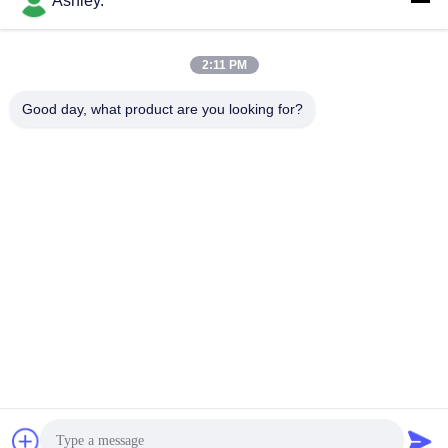
Ashley.
하
다
모든
2:11 PM
Good day, what product are you looking for?
VR
구면 롤러 베어링
테이퍼 롤러 베어링
SHOW
베개 블록 베어링
원통형 롤러 베어링
사
깊은 홈 볼 베어링
예비 품목을 품기
이
트
각도 연락처 볼 베어
굴착기 방위
링
맵
개
구독하십시오