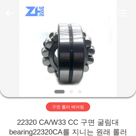
Copyright
©
2018
-
2026
ZhongHong
bearing
Co.,
LTD..
집
All
Rights
Reserved.
제
품
회
사
구면 롤러 베어링
소
22320 CA/W33 CC 구면 굴림대
개
bearing22320CA를 지니는 원래 롤러