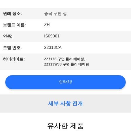
공
원래 장소:
중국 푸젠 성
장
ZH
브랜드 이름:
견
IS09001
인증:
학
22313CA
모델 번호:
,
하이라이트:
22313E 구면 롤러 베어링
품
22313W33 구면 롤러 베어링
질
연락처!
관
리
세부 사항 전개
문
유사한 제품