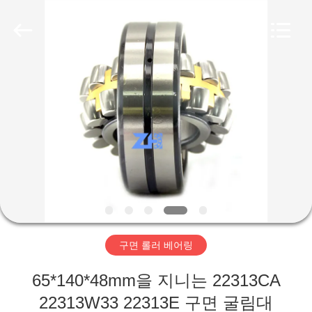
Copyright
©
2018
-
2026
ZhongHong
bearing
Co.,
LTD..
집
All
Rights
Reserved.
제
품
회
사
구면 롤러 베어링
소
65*140*48mm을 지니는 22313CA
개
22313W33 22313E 구면 굴림대