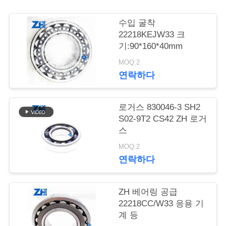
의
하
수입 굴착
22218KEJW33 크
기
기:90*160*40mm
MOQ:2
소
연락하다
식
로거스 830046-3 SH2
S02-9T2 CS42 ZH 로거
조
스
MOQ:2
회
연락하다
를
요
ZH 베어링 공급
22218CC/W33 응용 기
청
계 등