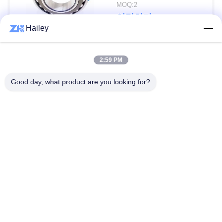
하
MOQ:2
연락하다
다
Hailey
VR
모든
2:59 PM
SHOW
Good day, what product are you looking for?
구면 롤러 베어링
테이퍼 롤러 베어링
사
베개 블록 베어링
원통형 롤러 베어링
이
트
깊은 홈 볼 베어링
예비 품목을 품기
맵
각도 연락처 볼 베어
굴착기 방위
링
개