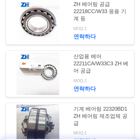
의
ZH 베어링 공급
하
22218CC/W33 응용 기
계 등
기
MOQ:2
연락하다
소
산업용 베어
식
22211CA/W33C3 ZH 베
어 공급
조
MOQ:2
연락하다
회
를
기계 베어링 22320BD1
ZH 베어링 제조업체 공
요
급
청
MOQ:2