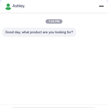
연락하다
하
Ashley.
다
모든
7:04 PM
VR
Good day, what product are you looking for?
SHOW
구면 롤러 베어링
테이퍼 롤러 베어링
베개 블록 베어링
원통형 롤러 베어링
사
이
깊은 홈 볼 베어링
예비 품목을 품기
트
각도 연락처 볼 베어
맵
굴착기 방위
링
개
구독하십시오