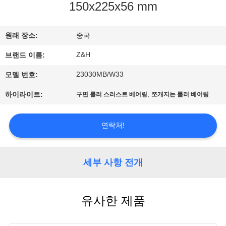
150x225x56 mm
공
장
원래 장소:
중국
견
Z&H
브랜드 이름:
학
23030MB/W33
모델 번호:
,
하이라이트:
구면 롤러 스러스트 베어링
쪼개지는 롤러 베어링
품
연락처!
질
관
세부 사항 전개
리
유사한 제품
문