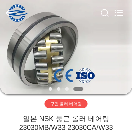
Copyright
©
2018
-
2026
ZhongHong
bearing
Co.,
LTD..
집
All
Rights
Reserved.
제
품
회
사
구면 롤러 베어링
소
일본 NSK 둥근 롤러 베어링
개
23030MB/W33 23030CA/W33