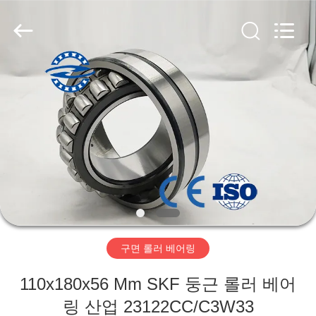
Copyright
©
2018
-
2026
ZhongHong
bearing
Co.,
LTD..
집
All
Rights
Reserved.
제
품
회
사
구면 롤러 베어링
소
110x180x56 Mm SKF 둥근 롤러 베어
개
링 산업 23122CC/C3W33