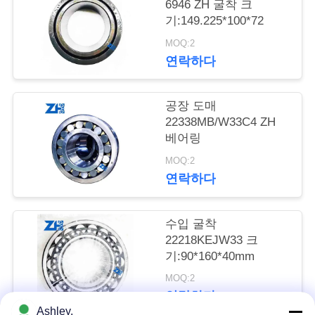
의
6946 ZH 굴착 크
기:149.225*100*72
하
MOQ:2
기
연락하다
소
공장 도매
22338MB/W33C4 ZH
식
베어링
MOQ:2
연락하다
조
회
수입 굴착
를
22218KEJW33 크
기:90*160*40mm
요
MOQ:2
청
연락하다
Ashley.