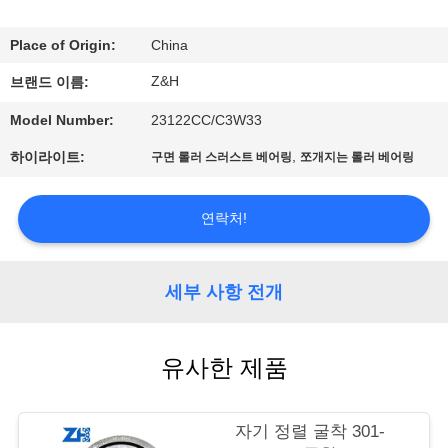
공
Place of Origin:
China
장
Z&H
브랜드 이름:
견
Model Number:
23122CC/C3W33
학
,
하이라이트:
구면 롤러 스러스트 베어링
쪼개지는 롤러 베어링
품
연락처!
질
세부 사항 전개
관
리
유사한 제품
문
자기 정렬 굴착 301-