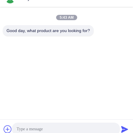
하
다
모든
5:43 AM
Good day, what product are you looking for?
VR
구면 롤러 베어링
테이퍼 롤러 베어링
SHOW
베개 블록 베어링
원통형 롤러 베어링
사
깊은 홈 볼 베어링
예비 품목을 품기
이
트
각도 연락처 볼 베어
굴착기 방위
링
맵
개
구독하십시오