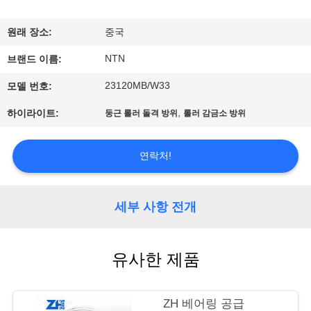
공
원래 장소:
중국
장
NTN
브랜드 이름:
견
23120MB/W33
모델 번호:
학
,
하이라이트:
둥근 롤러 돌격 방위
롤러 감금소 방위
품
연락처!
질
관
세부 사항 전개
리
유사한 제품
문
ZH 베어링 공급