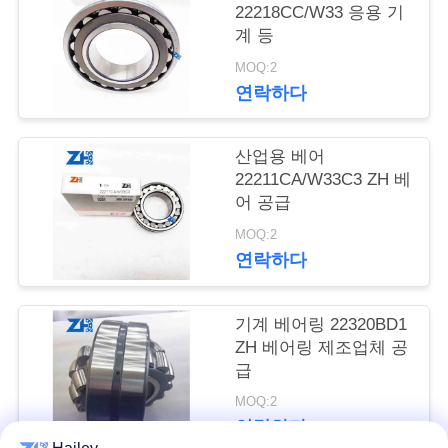
의
22218CC/W33 응용 기
하
계 등
MOQ:2
기
연락하다
소
산업용 베어
22211CA/W33C3 ZH 베
식
어 공급
MOQ:2
조
연락하다
회
기계 베어링 22320BD1
를
ZH 베어링 제조업체 공
급
요
MOQ:2
청
연락하다