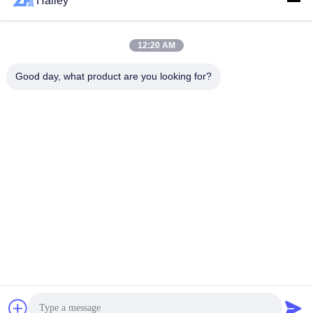
Hailey
하
다
모든
12:20 AM
Good day, what product are you looking for?
VR
구면 롤러 베어링
테이퍼 롤러 베어링
SHOW
베개 블록 베어링
원통형 롤러 베어링
사
깊은 홈 볼 베어링
예비 품목을 품기
이
트
각도 연락처 볼 베어
굴착기 방위
링
맵
개
구독하십시오