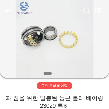
Copyright
©
2018
-
2026
ZhongHong
bearing
Co.,
LTD..
집
All
Rights
Reserved.
제
품
회
사
구면 롤러 베어링
소
과 짐을 위한 밀봉된 둥근 롤러 베어링
개
23020 특히