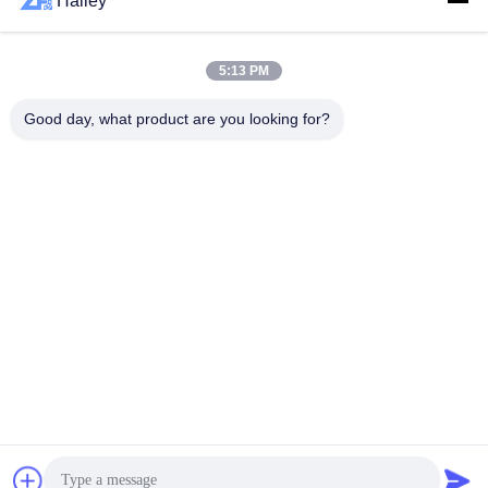
Hailey
하
다
모든
5:13 PM
Good day, what product are you looking for?
VR
구면 롤러 베어링
테이퍼 롤러 베어링
SHOW
베개 블록 베어링
원통형 롤러 베어링
사
깊은 홈 볼 베어링
예비 품목을 품기
이
트
각도 연락처 볼 베어
굴착기 방위
링
맵
개
구독하십시오