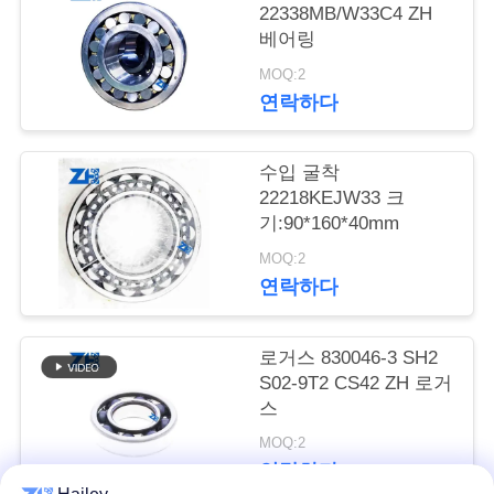
의
22338MB/W33C4 ZH
하
베어링
MOQ:2
기
연락하다
소
수입 굴착
22218KEJW33 크
식
기:90*160*40mm
MOQ:2
조
연락하다
회
로거스 830046-3 SH2
를
S02-9T2 CS42 ZH 로거
스
요
MOQ:2
청
연락하다