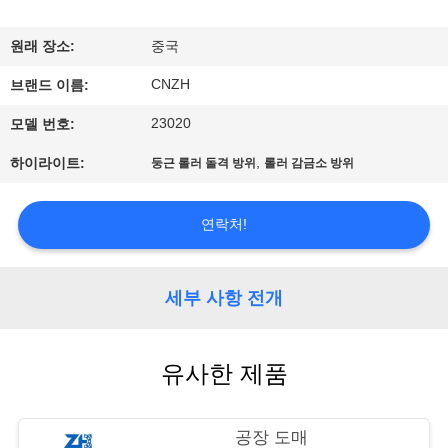
공
원래 장소:
중국
장
CNZH
브랜드 이름:
견
23020
모델 번호:
학
,
하이라이트:
둥근 롤러 돌격 방위
롤러 감금소 방위
품
연락처!
질
관
세부 사항 전개
리
유사한 제품
문
공장 도매