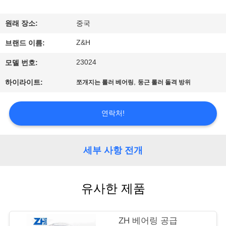
공
원래 장소:
중국
장
Z&H
브랜드 이름:
견
23024
모델 번호:
학
,
하이라이트:
쪼개지는 롤러 베어링
둥근 롤러 돌격 방위
품
연락처!
질
관
세부 사항 전개
리
유사한 제품
문
ZH 베어링 공급