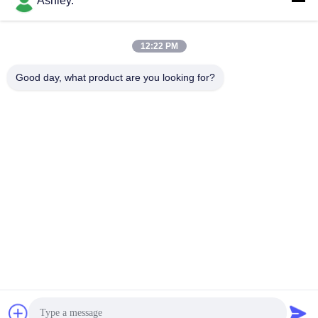
Ashley.
하
다
모든
12:22 PM
Good day, what product are you looking for?
VR
구면 롤러 베어링
테이퍼 롤러 베어링
SHOW
베개 블록 베어링
원통형 롤러 베어링
사
깊은 홈 볼 베어링
예비 품목을 품기
이
트
각도 연락처 볼 베어
굴착기 방위
링
맵
개
구독하십시오