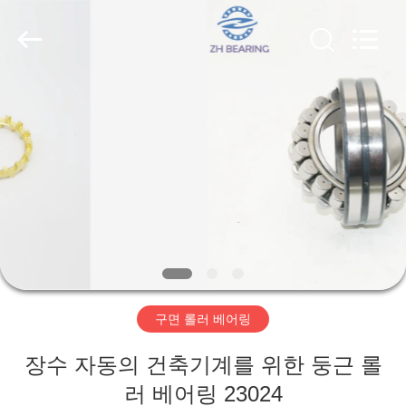
Copyright
©
2018
-
2026
ZhongHong
bearing
Co.,
LTD..
집
All
Rights
Reserved.
제
품
회
사
구면 롤러 베어링
소
장수 자동의 건축기계를 위한 둥근 롤
개
러 베어링 23024