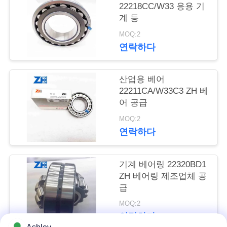
의
22218CC/W33 응용 기
하
계 등
MOQ:2
기
연락하다
소
산업용 베어
22211CA/W33C3 ZH 베
식
어 공급
MOQ:2
조
연락하다
회
기계 베어링 22320BD1
를
ZH 베어링 제조업체 공
급
요
MOQ:2
청
연락하다