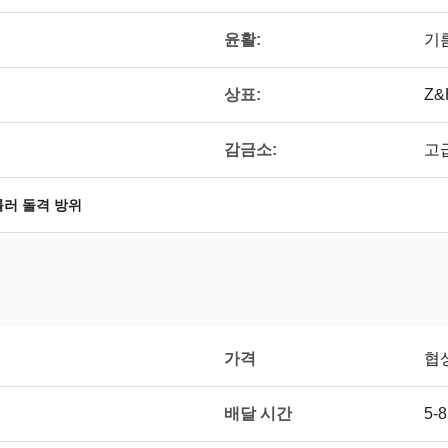
윤활:
기
상표:
Z&
감금소:
고
롤러 돌격 방위
가격
협
배달 시간
5-