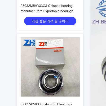
23032MB/W33C3 Chinese bearing
manufacturers Exportable bearings
가장 좋은 가격 을 구하라
07137-05008bushing ZH bearings