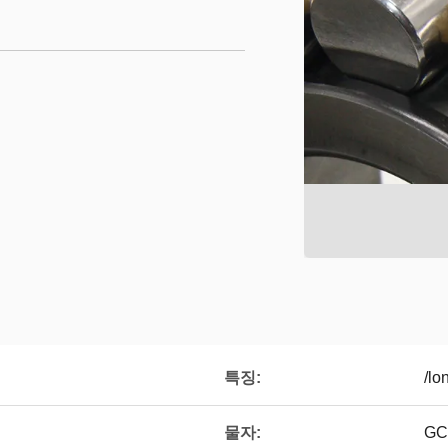
특징:
/l
물자:
GC