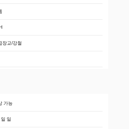
름
H
급장교/강철
상 가능
8 일 일