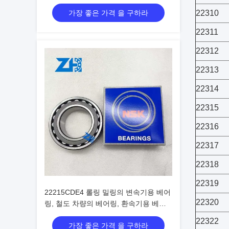
가장 좋은 가격 을 구하라
22310
22311
22312
22313
22314
22315
22316
22317
22318
22319
22215CDE4 롤링 밀링의 변속기용 베어
22320
링, 철도 차량의 베어링, 환속기용 베어
링, 종이 기계용 베어링, 구형 롤러 베어
22322
가장 좋은 가격 을 구하라
링