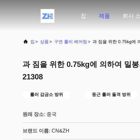
집
제품
회사 
집
>
상품
>
구면 롤러 베어링
>
과 짐을 위한 0.75kg에
과 짐을 위한 0.75kg에 의하여 
21308
롤러 감금소 방위
둥근 롤러 돌격 방위
원래 장소:
중국
브랜드 이름:
CN&ZH