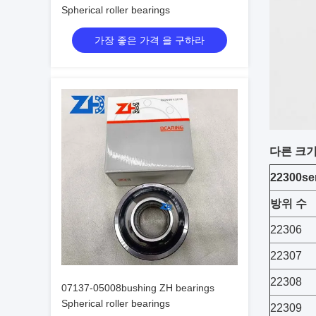
Spherical roller bearings
가장 좋은 가격 을 구하라
다른 크
22300se
방위 수
22306
22307
22308
07137-05008bushing ZH bearings
Spherical roller bearings
22309