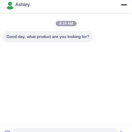
하
Ashley.
다
모든
9:19 AM
VR
Good day, what product are you looking for?
구면 롤러 베어링
테이퍼 롤러 베어링
SHOW
베개 블록 베어링
원통형 롤러 베어링
사
이
깊은 홈 볼 베어링
예비 품목을 품기
트
각도 연락처 볼 베어
맵
굴착기 방위
링
개
구독하십시오