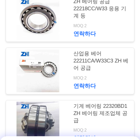
의
ZH 베어링 공급
22218CC/W33 응용 기
하
계 등
기
MOQ:2
연락하다
소
산업용 베어
식
22211CA/W33C3 ZH 베
어 공급
MOQ:2
조
연락하다
회
를
기계 베어링 22320BD1
ZH 베어링 제조업체 공
요
급
청
MOQ:2
연락하다