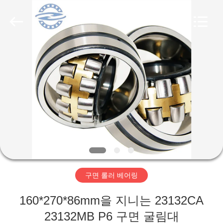
Copyright
©
2018
-
2026
ZhongHong
bearing
Co.,
LTD..
집
All
Rights
Reserved.
제
품
회
사
구면 롤러 베어링
소
160*270*86mm을 지니는 23132CA
개
23132MB P6 구면 굴림대