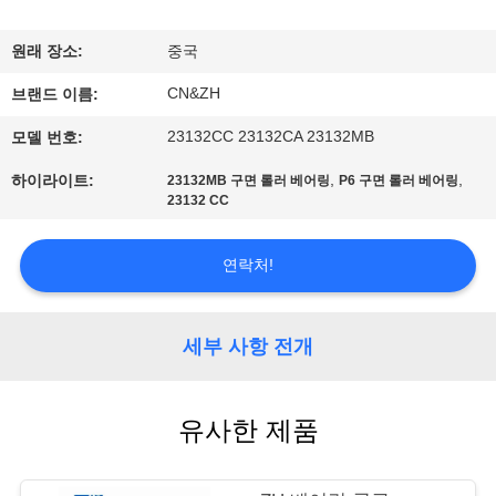
공
원래 장소:
중국
장
CN&ZH
브랜드 이름:
견
23132CC 23132CA 23132MB
모델 번호:
학
,
,
하이라이트:
23132MB 구면 롤러 베어링
P6 구면 롤러 베어링
23132 CC
품
연락처!
질
관
세부 사항 전개
리
유사한 제품
문