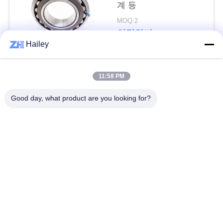
하
계 등
MOQ:2
다
연락하다
Hailey
VR
SHOW
모든
11:58 PM
Good day, what product are you looking for?
사
구면 롤러 베어링
테이퍼 롤러 베어링
이
베개 블록 베어링
원통형 롤러 베어링
트
맵
깊은 홈 볼 베어링
예비 품목을 품기
각도 연락처 볼 베어
개
굴착기 방위
링