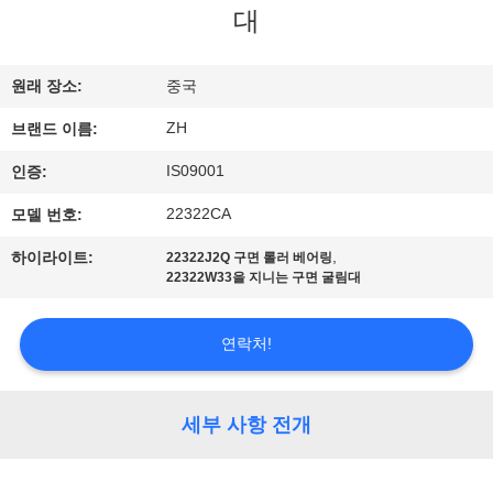
대
공
장
원래 장소:
중국
견
ZH
브랜드 이름:
학
IS09001
인증:
22322CA
모델 번호:
품
,
하이라이트:
22322J2Q 구면 롤러 베어링
질
22322W33을 지니는 구면 굴림대
관
연락처!
리
세부 사항 전개
문