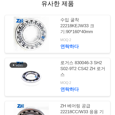
의
유사한 제품
하
기
수입 굴착
22218KEJW33 크
기:90*160*40mm
소
MOQ:2
연락하다
식
로거스 830046-3 SH2
조
S02-9T2 CS42 ZH 로거
스
회
MOQ:2
를
연락하다
요
ZH 베어링 공급
청
22218CC/W33 응용 기