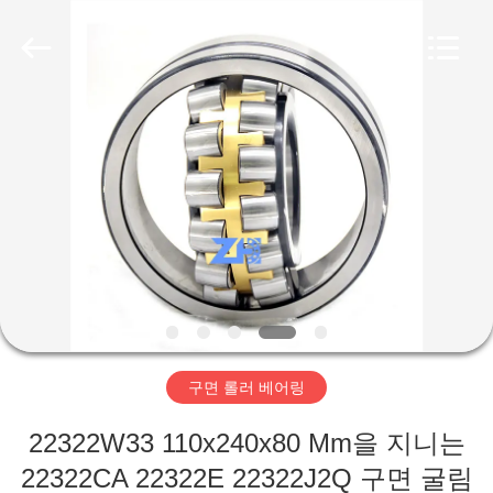
Copyright
©
2018
-
2026
ZhongHong
bearing
Co.,
LTD..
집
All
Rights
Reserved.
제
품
회
사
구면 롤러 베어링
소
22322W33 110x240x80 Mm을 지니는
개
22322CA 22322E 22322J2Q 구면 굴림