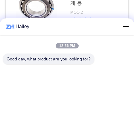
하
계 등
MOQ:2
다
연락하다
Hailey
VR
SHOW
모든
12:56 PM
Good day, what product are you looking for?
사
구면 롤러 베어링
테이퍼 롤러 베어링
이
베개 블록 베어링
원통형 롤러 베어링
트
맵
깊은 홈 볼 베어링
예비 품목을 품기
각도 연락처 볼 베어
개
굴착기 방위
링