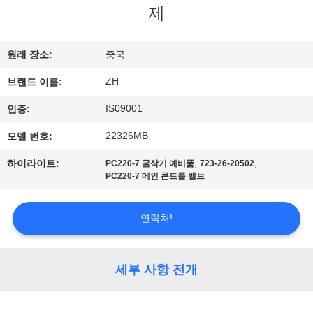
제
공
장
원래 장소:
중국
견
ZH
브랜드 이름:
학
IS09001
인증:
22326MB
모델 번호:
품
,
,
하이라이트:
PC220-7 굴삭기 예비품
723-26-20502
질
PC220-7 메인 콘트롤 밸브
관
연락처!
리
세부 사항 전개
문