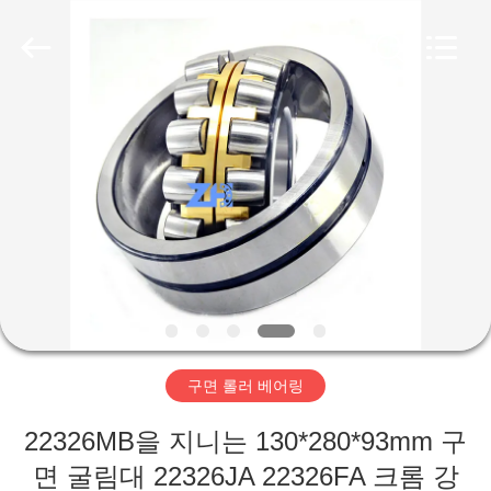
Copyright
©
2018
-
2026
ZhongHong
bearing
Co.,
LTD..
집
All
Rights
Reserved.
제
품
회
사
구면 롤러 베어링
소
22326MB을 지니는 130*280*93mm 구
개
면 굴림대 22326JA 22326FA 크롬 강