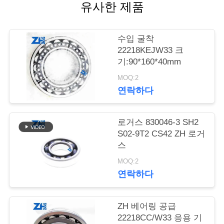
의
유사한 제품
하
기
수입 굴착
22218KEJW33 크
기:90*160*40mm
소
MOQ:2
연락하다
식
로거스 830046-3 SH2
조
S02-9T2 CS42 ZH 로거
스
회
MOQ:2
를
연락하다
요
ZH 베어링 공급
청
22218CC/W33 응용 기