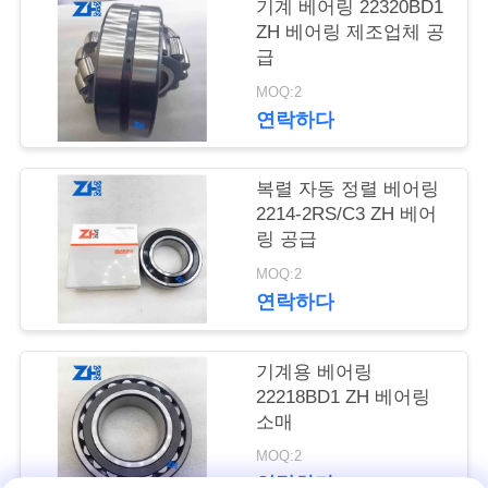
의
기계 베어링 22320BD1
ZH 베어링 제조업체 공
하
급
기
MOQ:2
연락하다
소
복렬 자동 정렬 베어링
식
2214-2RS/C3 ZH 베어
링 공급
MOQ:2
조
연락하다
회
를
기계용 베어링
22218BD1 ZH 베어링
요
소매
청
MOQ:2
연락하다