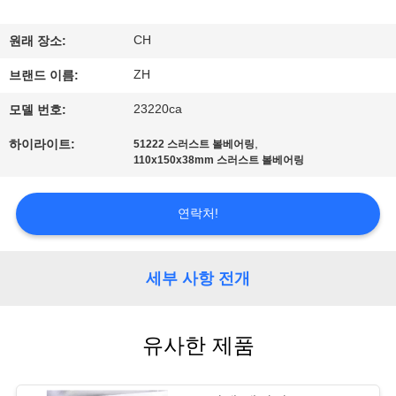
공
CH
원래 장소:
장
ZH
브랜드 이름:
견
23220ca
모델 번호:
학
,
하이라이트:
51222 스러스트 볼베어링
110x150x38mm 스러스트 볼베어링
품
연락처!
질
관
세부 사항 전개
리
유사한 제품
문