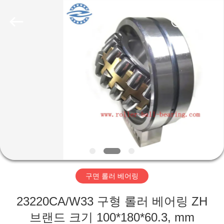
Copyright
©
2018
-
2026
ZhongHong
bearing
Co.,
LTD..
집
All
Rights
Reserved.
제
품
회
사
구면 롤러 베어링
소
23220CA/W33 구형 롤러 베어링 ZH
개
브랜드 크기 100*180*60.3, mm