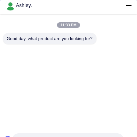
하
Ashley.
다
모든
11:33 PM
VR
Good day, what product are you looking for?
구면 롤러 베어링
테이퍼 롤러 베어링
SHOW
베개 블록 베어링
원통형 롤러 베어링
사
이
깊은 홈 볼 베어링
예비 품목을 품기
트
각도 연락처 볼 베어
맵
굴착기 방위
링
개
구독하십시오