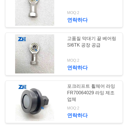
의
하
MOQ:2
641
연락하다
기
깊은 홈 볼 베어링
고품질 막대기 끝 베어링
소
SI6TK 공장 공급
식
MOQ:2
연락하다
조
42
회
포크리프트 휠체어 라잉
FR70064029 라잉 제조
를
예비 품목을 품기
업체
요
MOQ:2
연락하다
청