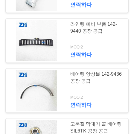
연락하다
공
장
라인링 예비 부품 142-
339
견
9440 공장 공급
베개 블록 베어링
학
MOQ:2
연락하다
품
베어링 앙상블 142-9436
질
공장 공급
관
801
MOQ:2
리
연락하다
원통형 롤러 베어링
문
고품질 막대기 끝 베어링
SIL6TK 공장 공급