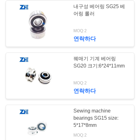
하
내구성 베어링 SG25 베
어링 롤러
다
889
MOQ:2
굴착기 방위
VR
연락하다
SHOW
꿰매기 기계 베어링
SG20 크기:6*24*11mm
사
이
211
MOQ:2
연락하다
트
각도 연락처 볼 베어
맵
링
Sewing machine
bearings SG15 size:
5*17*8mm
개
MOQ:2