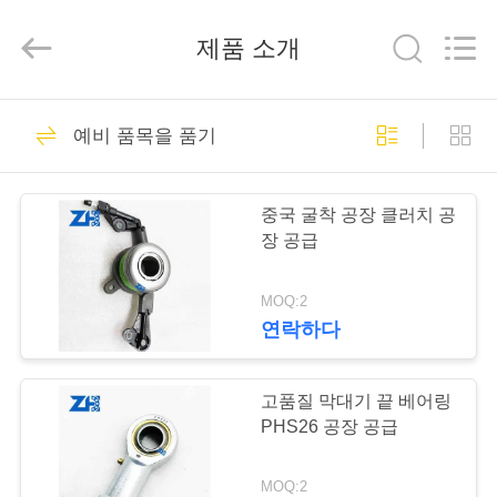
Copyright
©
2018
-
제품 소개
2026
ZhongHong
bearing
Co.,
LTD..
집
941
All
예비 품목을 품기
Rights
Reserved.
구면 롤러 베어링
제
중국 굴착 공장 클러치 공
품
장 공급
MOQ:2
회
연락하다
1281
사
소
고품질 막대기 끝 베어링
테이퍼 롤러 베어링
PHS26 공장 공급
개
MOQ:2