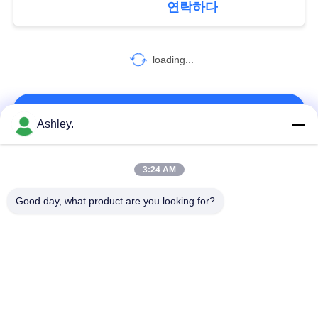
인
연락하다
65
정
보
loading...
스러스트 볼 베어링
보
호
연락처!
Ashley.
정
모든
책
3:24 AM
262
Good day, what product are you looking for?
니들 롤러 베어링
구면 롤러 베어링
테이퍼 롤러 베어링
베개 블록 베어링
원통형 롤러 베어링
깊은 홈 볼 베어링
예비 품목을 품기