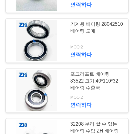
연락하다
공
장
기계용 베어링 28042510
339
견
베어링 도매
베개 블록 베어링
학
MOQ:2
연락하다
품
포크리프트 베어링
질
83522 크기:40*110*32
관
베어링 수출국
801
MOQ:2
리
연락하다
원통형 롤러 베어링
문
32208 분리 할 수 있는
베어링 수입 ZH 베어링