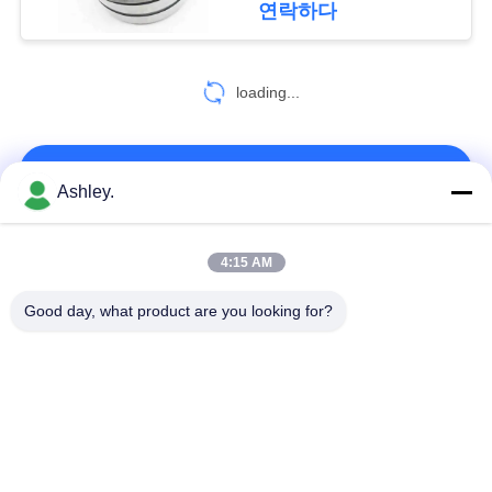
인
연락하다
65
정
보
loading...
스러스트 볼 베어링
보
호
연락처!
Ashley.
정
모든
책
4:15 AM
262
Good day, what product are you looking for?
니들 롤러 베어링
구면 롤러 베어링
테이퍼 롤러 베어링
베개 블록 베어링
원통형 롤러 베어링
깊은 홈 볼 베어링
예비 품목을 품기