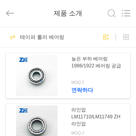
Copyright
©
2018
-
제품 소개
2026
ZhongHong
bearing
Co.,
LTD..
집
941
All
테이퍼 롤러 베어링
Rights
Reserved.
구면 롤러 베어링
제
높은 부하 베어링
품
1986/1922 베어링 공급
MOQ:2
회
연락하다
1281
사
소
라인업
테이퍼 롤러 베어링
LM11710/LM11749 ZH
개
라인업
MOQ:2