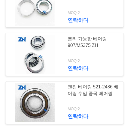
의
하
MOQ:2
641
연락하다
기
깊은 홈 볼 베어링
분리 가능한 베어링
소
907/M5375 ZH
식
MOQ:2
연락하다
조
42
회
엔진 베어링 521-2486 베
어링 수입 중국 베어링
를
예비 품목을 품기
요
MOQ:2
연락하다
청