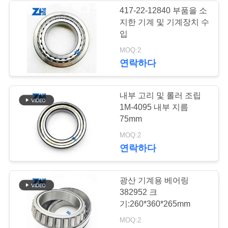
하
417-22-12840 부품을 소
지한 기계 및 기계장치 수
다
889
입
MOQ:2
굴착기 방위
VR
연락하다
SHOW
내부 고리 및 롤러 조립
1M-4095 내부 지름
사
75mm
이
211
MOQ:2
연락하다
트
각도 연락처 볼 베어
맵
링
광산 기계용 베어링
382952 크
기:260*360*265mm
개
MOQ:2