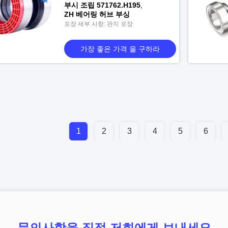
부시 조립 571762.H195
,
ZH 베어링 허브 부싱
포장 세부 사항: 판지 포장
가장 좋은 가격 을 구하라
1
2
3
4
5
6
문의사항을 직접 저희에게 보내세요