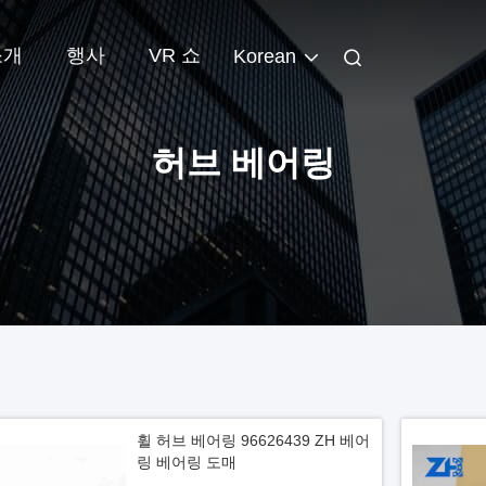
소개
행사
VR 쇼
Korean
허브 베어링
휠 허브 베어링 96626439 ZH 베어
링 베어링 도매