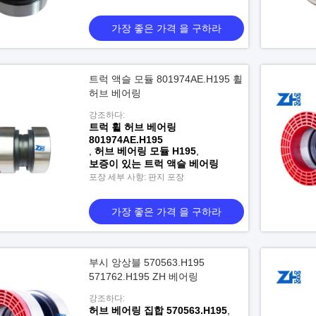
가장 좋은 가격 을 구하라
트럭 액슬 모듈 801974AE.H195 휠
허브 베어링
강조하다:
트럭 휠 허브 베어링
801974AE.H195
,
허브 베어링 모듈 H195
,
보증이 있는 트럭 액슬 베어링
포장 세부 사항: 판지 포장
가장 좋은 가격 을 구하라
부시 앙상블 570563.H195
571762.H195 ZH 베어링
강조하다:
허브 베어링 집합 570563.H195
,