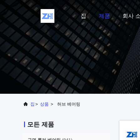
집
제품
회사 
집
>
상품
>
허브 베어링
모든 제품